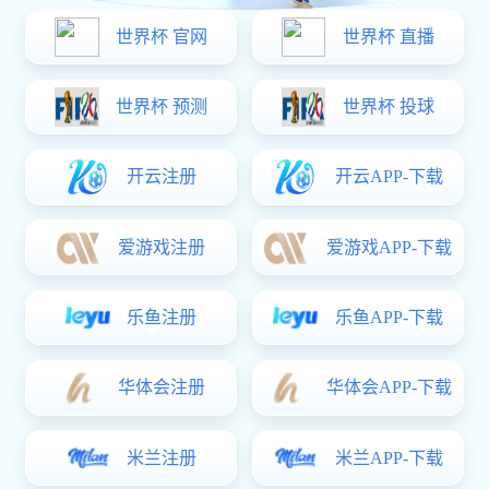
飞盘灵活性新高深圳飞盘队
展现卓越实力与创新风采
2026-05-02
1
本文旨在探讨深圳飞盘队在飞盘运动领域展现出的卓越实力与
创新风采，尤其是在灵活性方面的突出表现。通过分析该队的
训练理念、战术应用、团队文化和社会影响力四个方面，深入
剖析了他们如何在激烈的比赛中脱颖而出，成为飞盘运动的佼
佼者。同时，文章还将展现深圳飞盘队所推动的飞盘文化普
及，以及其对青少年群体的积极影响。希望读者能够通过本
文，对深圳飞盘队充满热情与活力的精神面貌有更深刻的认